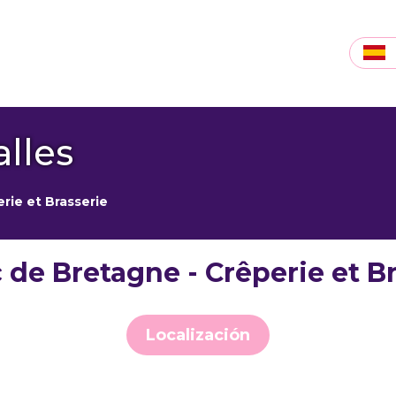
lles
rie et Brasserie
de Bretagne - Crêperie et Br
Localización