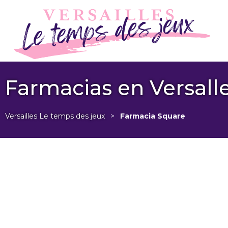
Farmacias en Versall
Versailles Le temps des jeux
>
Farmacia Square