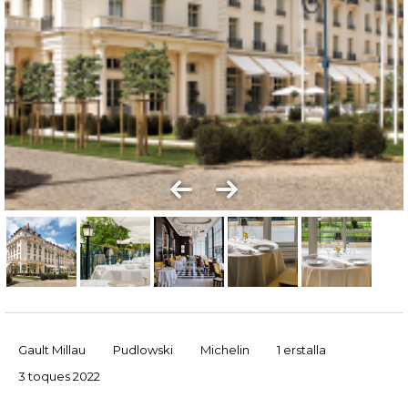
Gault Millau
Pudlowski
Michelin
1 erstalla
3 toques 2022