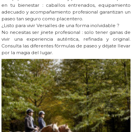
en tu bienestar : caballos entrenados, equipamiento
adecuado y acompañamiento profesional garantizan un
paseo tan seguro como placentero.
¿Listo para vivir Versalles de una forma inolvidable ?
No necesitas ser jinete profesional : solo tener ganas de
vivir una experiencia auténtica, refinada y original.
Consulta las diferentes fórmulas de paseo y déjate llevar
por la magia del lugar.