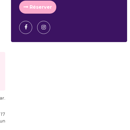
Réserver
ar.
 17
 un