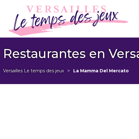
Restaurantes en Versa
Versailles Le temps des jeux
>
La Mamma Del Mercato