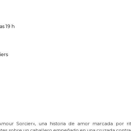
as 19 h
iers
'Amour Sorcier», una historia de amor marcada por ri
vantes sobre un caballero empeñado en una cruzada contra