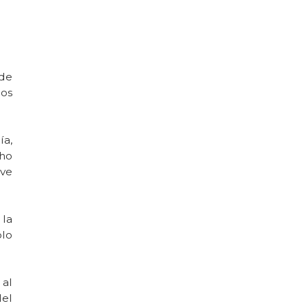
 de
los
ía,
cho
lve
 la
olo
 al
del