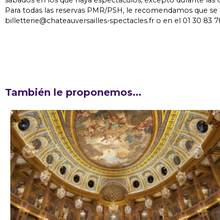
sábados en los que haya espectáculos, excepto durante las G
Para todas las reservas PMR/PSH, le recomendamos que se
billetterie@chateauversailles-spectacles.fr o en el 01 30 83 7
También le proponemos...