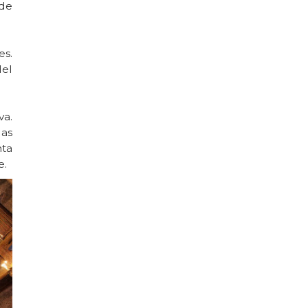
 de
es.
del
va.
as
nta
e.