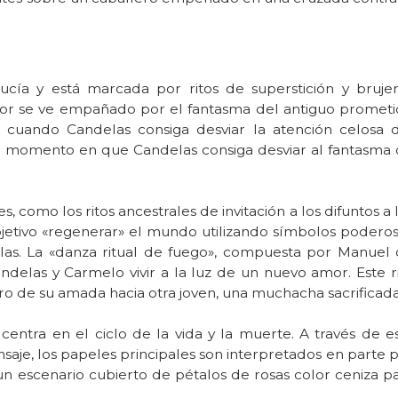
lucía y está marcada por ritos de superstición y brujer
or se ve empañado por el fantasma del antiguo promet
e cuando Candelas consiga desviar la atención celosa 
 el momento en que Candelas consiga desviar al fantasma
es, como los ritos ancestrales de invitación a los difuntos a 
bjetivo «regenerar» el mundo utilizando símbolos podero
blas. La «danza ritual de fuego», compuesta por Manuel
Candelas y Carmelo vivir a la luz de un nuevo amor. Este r
tro de su amada hacia otra joven, una muchacha sacrificada
e centra en el ciclo de la vida y la muerte. A través de e
nsaje, los papeles principales son interpretados en parte 
un escenario cubierto de pétalos de rosas color ceniza p