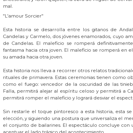
mal.
"L'amour Sorcier"
Esta historia se desarrolla entre los gitanos de Anda
Candelas y Carmelo, dos jóvenes enamorados, cuyo am
de Candelas. El maleficio se romperá definitivament
fantasma hacia otra joven. El maleficio se romperá en
su amada hacia otra joven.
Esta historia nos lleva a recorrer otros relatos tradicional
rituales de primavera. Estas ceremonias tienen como o
como el fuego: vencedor de la oscuridad de las tinie
Falla, permitirá alejar al espíritu celoso y permitirá a 
permitirá romper el maleficio y logrará desviar el espec
Sin restarle el toque pintoresco a esta historia, esta s
elección, y siguiendo una postura que universaliza el me
el conjunto de bailarines. El espectáculo concluye con 
acentuar el lado trágico del acontecimiento.