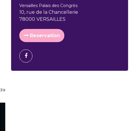
Versailles Palais des Congrès
10, rue de la Chancellerie
78000
VERSAILLES
Reservation
rda